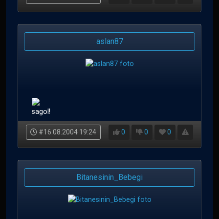
aslan87
sagol!
#16.08.2004 19:24
0
0
0
Bitanesinin_Bebegi