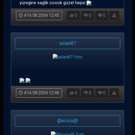
yüregine saglik coook güzel hepsi
#16.08.2004 12:45
0
0
0
aslan87
#16.08.2004 12:46
0
0
0
@ersoy@