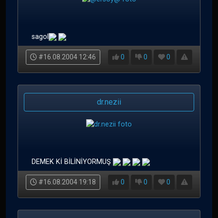
sagol
#16.08.2004 12:46
0
0
0
dr.nezii
DEMEK Kİ BİLİNİYORMUŞ
#16.08.2004 19:18
0
0
0