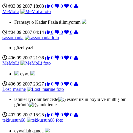
#03.09.2007 18:03
0
0
0
MeMoLi
Fransayı o Kadar Fazla ßilmiyomm
#04.09.2007 04:14
0
0
0
sassomania
güzel yazi
#06.09.2007 21:36
0
0
0
MeMoLi
eyw.
#06.09.2007 23:27
0
0
0
Lost_marine
latinler iyi olur bencede
esmer uzun boylu ve müthiş bir
görüntü
yanık tenle
#07.09.2007 15:25
0
0
0
tekkursun68
eywallah qanqa