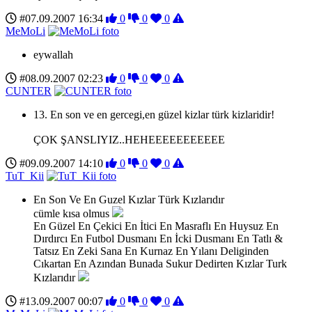
#07.09.2007 16:34
0
0
0
MeMoLi
eywallah
#08.09.2007 02:23
0
0
0
CUNTER
13. En son ve en gercegi,en güzel kizlar türk kizlaridir!
ÇOK ŞANSLIYIZ..HEHEEEEEEEEEEE
#09.09.2007 14:10
0
0
0
TuT_Kii
En Son Ve En Guzel Kızlar Türk Kızlarıdır
cümle kısa olmus
En Güzel En Çekici En İtici En Masraflı En Huysuz En
Dırdırcı En Futbol Dusmanı En İcki Dusmanı En Tatlı &
Tatsız En Zeki Sana En Kurnaz En Yılanı Deliginden
Cıkartan En Azından Bunada Sukur Dedirten Kızlar Turk
Kızlarıdır
#13.09.2007 00:07
0
0
0