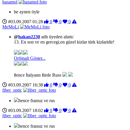
hasamol
he aynen öyle
#03.09.2007 01:28
0
0
0
MeMoLi
@
hakan2230
adlı üyeden alıntı:
13. En son ve en gercegi,en güzel kizlar türk kizlaridir!
Orijinali Göster...
ßence İtalyann ßirde Russ
#03.09.2007 16:38
0
0
0
fiber_optic
bence fransız ve rus
#03.09.2007 18:02
0
0
0
fiber_optic
bence fransız ve rus