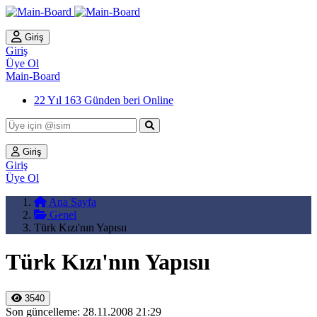
Giriş
Giriş
Üye Ol
Main-Board
22 Yıl 163 Günden beri Online
Giriş
Giriş
Üye Ol
Ana Sayfa
Genel
Türk Kızı'nın Yapısıı
Türk Kızı'nın Yapısıı
3540
Son güncelleme: 28.11.2008 21:29