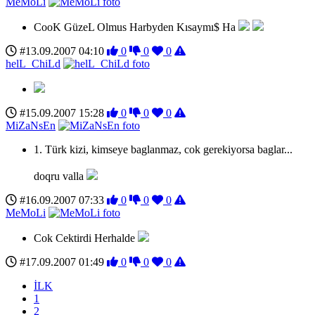
MeMoLi
CooK GüzeL Olmus Harbyden Kısaymı$ Ha
#13.09.2007 04:10
0
0
0
helL_ChiLd
#15.09.2007 15:28
0
0
0
MiZaNsEn
1. Türk kizi, kimseye baglanmaz, cok gerekiyorsa baglar...
doqru valla
#16.09.2007 07:33
0
0
0
MeMoLi
Cok Cektirdi Herhalde
#17.09.2007 01:49
0
0
0
İLK
1
2