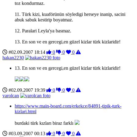
toz kondurmaz.
11. Türk kizi, kuaförünün söyledigi herseye inanip, sacini
abuk sabuk kestirip boyatmaz.
12. Paralari Leyla'ya basmaz.
13. En son ve en gercegi,en güzel kizlar türk kizlaridir!
#02.09.2007 18:14
0
0
0
hakan2230
13. En son ve en gercegi,en güzel kizlar türk kizlaridir!
#02.09.2007 19:39
0
0
0
varolcan
https://www.main-board.com/erkekce/84891-tipik-turk-
kizlari.html
burdaki türk kızları biraz farklı
#03.09.2007 00:13
0
0
0