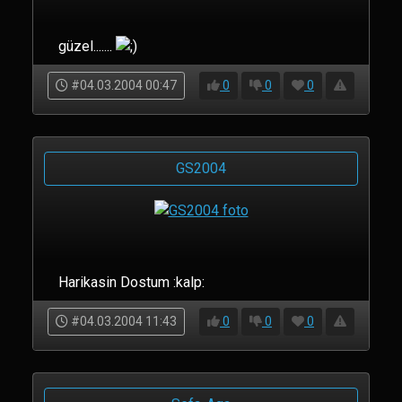
güzel.......
#04.03.2004 00:47
0
0
0
GS2004
Harikasin Dostum :kalp:
#04.03.2004 11:43
0
0
0