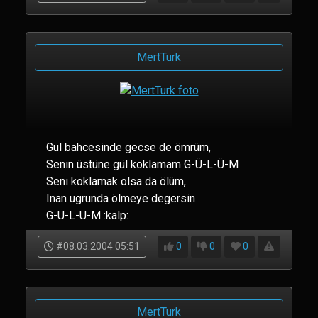
MertTurk
Gül bahcesinde gecse de ömrüm,
Senin üstüne gül koklamam G-Ü-L-Ü-M
Seni koklamak olsa da ölüm,
Inan ugrunda ölmeye degersin
G-Ü-L-Ü-M :kalp:
#08.03.2004 05:51
0
0
0
MertTurk