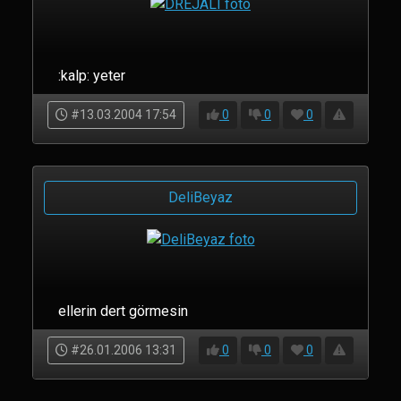
:kalp: yeter
#13.03.2004 17:54
0
0
0
DeliBeyaz
ellerin dert görmesin
#26.01.2006 13:31
0
0
0