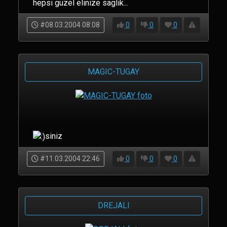
hepsi güzel elinize saglik...
#08.03.2004 08:08
0
0
0
MAGIC-TUGAY
siniz
#11.03.2004 22:46
0
0
0
DREJALI