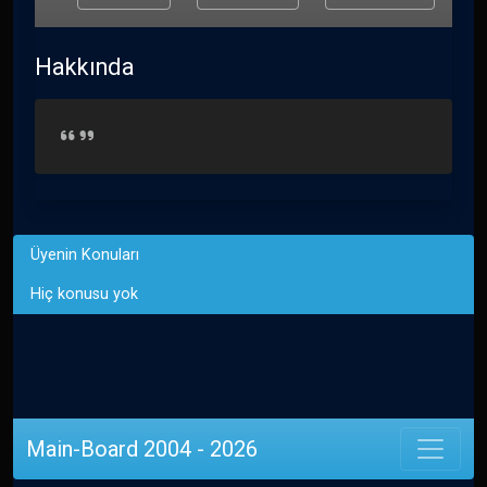
Hakkında
Üyenin Konuları
Hiç konusu yok
Main-Board 2004 - 2026