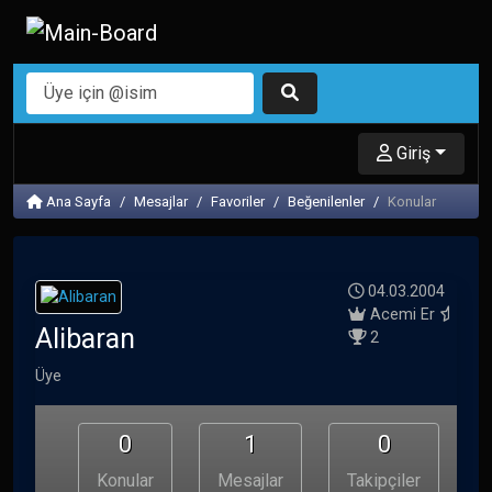
Giriş
Ana Sayfa
Mesajlar
Favoriler
Beğenilenler
Konular
04.03.2004
Acemi Er
Alibaran
2
Üye
0
1
0
Konular
Mesajlar
Takipçiler