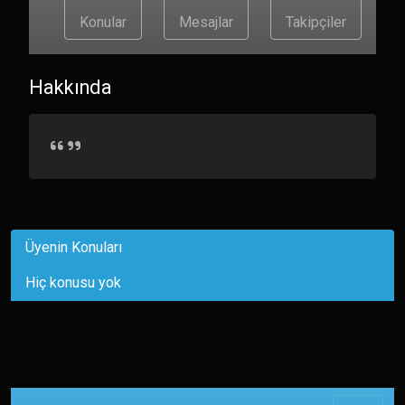
Konular
Mesajlar
Takipçiler
Hakkında
Üyenin Konuları
Hiç konusu yok