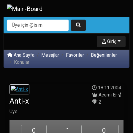
Giriş
Ana Sayfa
Mesajlar
Favoriler
Beğenilenler
Konular
18.11.2004
Acemi Er
Anti-x
2
Üye
0
1
0