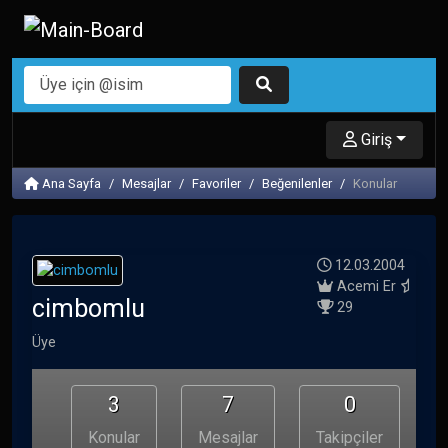
Giriş
Ana Sayfa
Mesajlar
Favoriler
Beğenilenler
Konular
12.03.2004
Acemi Er
cimbomlu
29
Üye
3
7
0
Konular
Mesajlar
Takipçiler