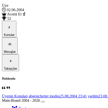
Üye
02.06.2004
Acemi Er
52
2
Konular
21
Mesajlar
0
Takipçiler
Hakkında
Üyenin Konuları
abgesicherter modus
25.08.2004 23:41
yardim
23.08
Main-Board 2004 - 2026