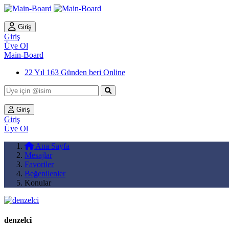
Giriş
Giriş
Üye Ol
Main-Board
22 Yıl 163 Günden beri Online
Giriş
Giriş
Üye Ol
Ana Sayfa
Mesajlar
Favoriler
Beğenilenler
Konular
denzelci