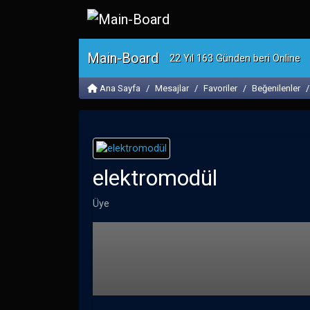
Main-Board
22 Yıl 163 Günden beri Online
Ana Sayfa
Mesajlar
Favoriler
Beğenilenler
elektromodül
Üye