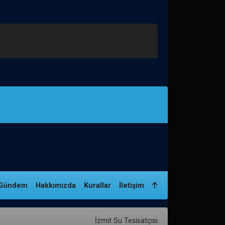
Gündem
Hakkımızda
Kurallar
İletişim
İzmit Su Tesisatçısı