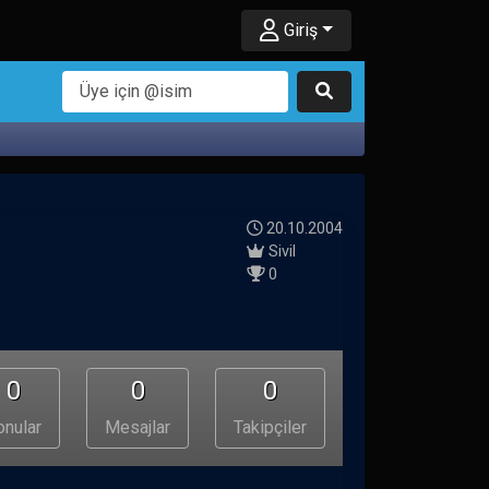
Giriş
20.10.2004
Sivil
0
0
0
0
onular
Mesajlar
Takipçiler