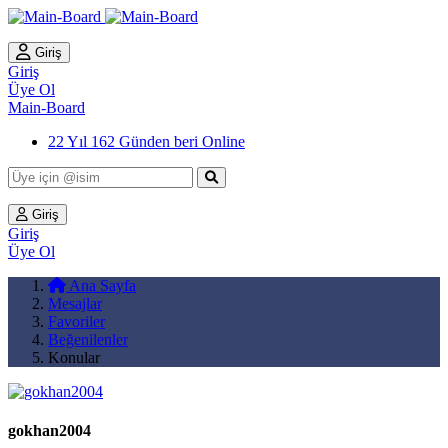
Giriş
Giriş
Üye Ol
Main-Board
22 Yıl 162 Günden beri Online
Giriş
Giriş
Üye Ol
Ana Sayfa
Mesajlar
Favoriler
Beğenilenler
Konular
gokhan2004