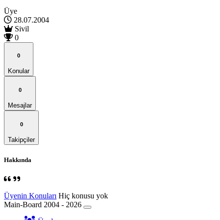
Üye
28.07.2004
Sivil
0
0
Konular
0
Mesajlar
0
Takipçiler
Hakkında
Üyenin Konuları
Hiç konusu yok
Main-Board 2004 - 2026