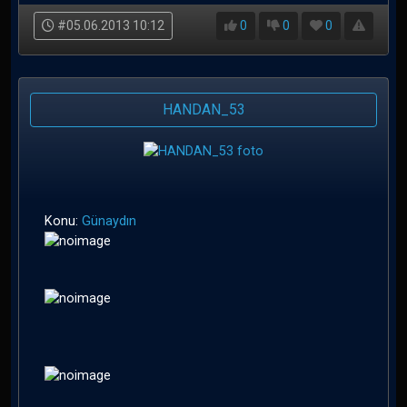
#05.06.2013 10:12
0
0
0
HANDAN_53
Konu:
Günaydın