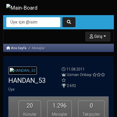
Giriş
Ana Sayfa
Mesajlar
11.08.2011
Uzman Onbaşı
HANDAN_53
2.692
Üye
20
1.296
0
Konular
Mesajlar
Takipçiler