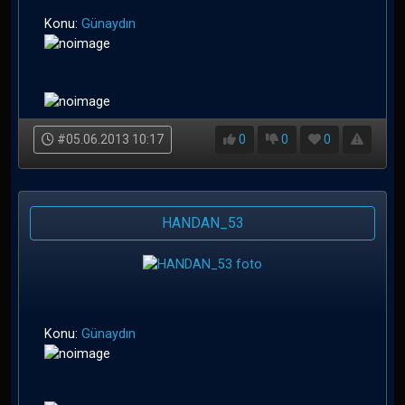
Konu:
Günaydın
#05.06.2013 10:17
0
0
0
HANDAN_53
Konu:
Günaydın