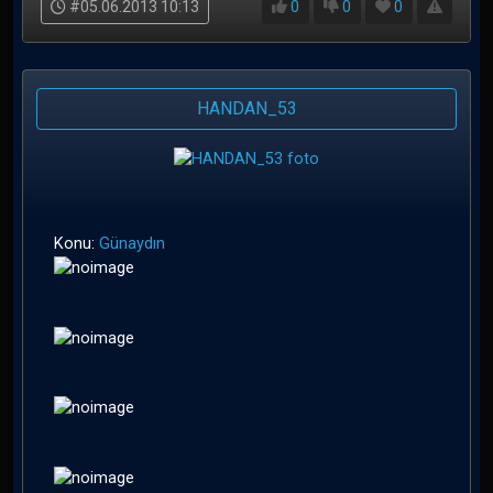
#05.06.2013 10:13
0
0
0
HANDAN_53
Konu:
Günaydın