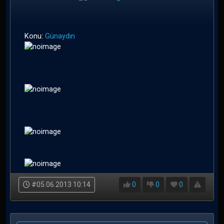
Konu:
Günaydın
#05.06.2013 10:14
0
0
0