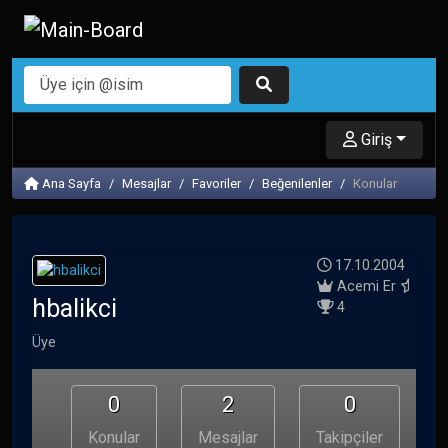
Giriş
Ana Sayfa
Mesajlar
Favoriler
Beğenilenler
Konular
17.10.2004
Acemi Er
hbalikci
4
Üye
0
2
0
Konular
Mesajlar
Takipçiler