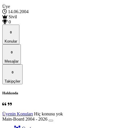
Üye
14.06.2004
Sivil
0
0
Konular
0
Mesajlar
0
Takipçiler
Hakkında
Üyenin Konuları
Hiç konusu yok
Main-Board 2004 - 2026