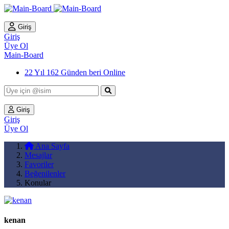
Giriş
Giriş
Üye Ol
Main-Board
22 Yıl 162 Günden beri Online
Giriş
Giriş
Üye Ol
Ana Sayfa
Mesajlar
Favoriler
Beğenilenler
Konular
kenan