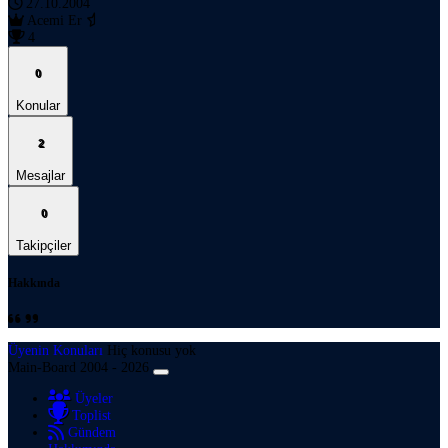
27.10.2004
Acemi Er
4
0
Konular
2
Mesajlar
0
Takipçiler
Hakkında
Üyenin Konuları
Hiç konusu yok
Main-Board 2004 - 2026
Üyeler
Toplist
Gündem