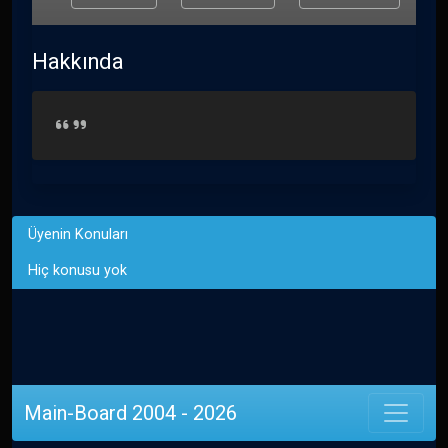
Hakkında
Üyenin Konuları
Hiç konusu yok
Main-Board 2004 - 2026