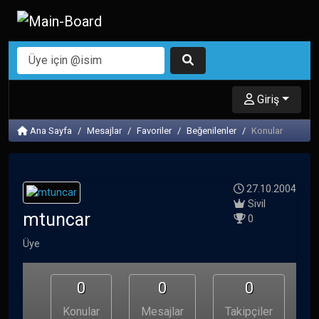
Giriş
Ana Sayfa
Mesajlar
Favoriler
Beğenilenler
Konular
27.10.2004
Sivil
mtuncar
0
Üye
0
0
0
Konular
Mesajlar
Takipçiler