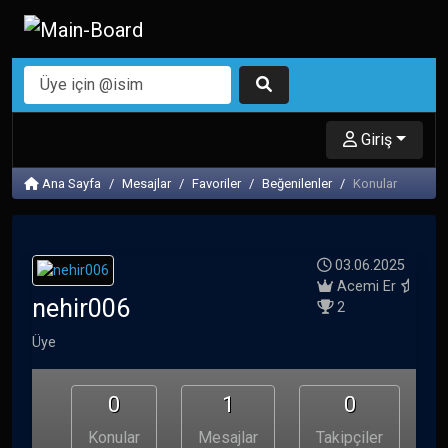
Giriş
Ana Sayfa
Mesajlar
Favoriler
Beğenilenler
Konular
03.06.2025
Acemi Er
nehir006
2
Üye
0
1
0
Konular
Mesajlar
Takipçiler