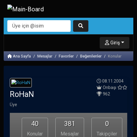
Giriş
Ana Sayfa
Mesajlar
Favoriler
Beğenilenler
Konular
08.11.2004
Onbaşı
RoHaN
962
Üye
40
381
0
Konular
Mesajlar
Takipçiler