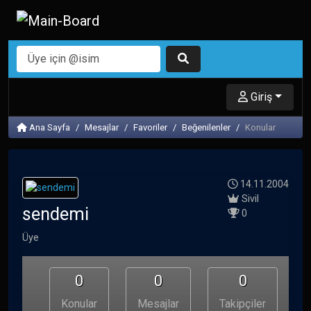
Giriş
Ana Sayfa
Mesajlar
Favoriler
Beğenilenler
Konular
14.11.2004
Sivil
sendemi
0
Üye
0
0
0
Konular
Mesajlar
Takipçiler