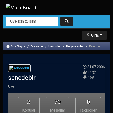
Giriş
Ana Sayfa
Mesajlar
Favoriler
Beğenilenler
Konular
31.07.2006
Er
senedebir
168
Üye
2
79
0
Konular
Mesajlar
Takipçiler