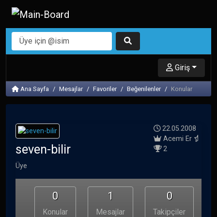
Giriş
Ana Sayfa
Mesajlar
Favoriler
Beğenilenler
Konular
22.05.2008
Acemi Er
seven-bilir
2
Üye
0
1
0
Konular
Mesajlar
Takipçiler