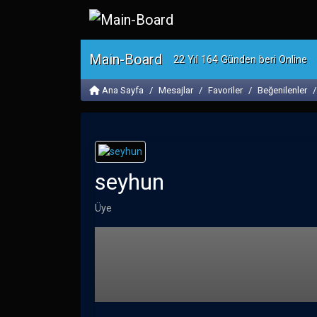
Main-Board
22 Yıl 164 Günden beri Online
Ana Sayfa
Mesajlar
Favoriler
Beğenilenler
seyhun
Üye