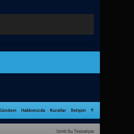
Gündem
Hakkımızda
Kurallar
İletişim
İzmit Su Tesisatçısı