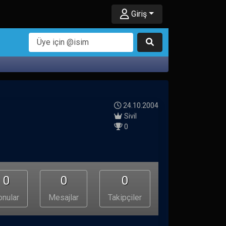
Giriş
24.10.2004
Sivil
0
0
0
0
onular
Mesajlar
Takipçiler