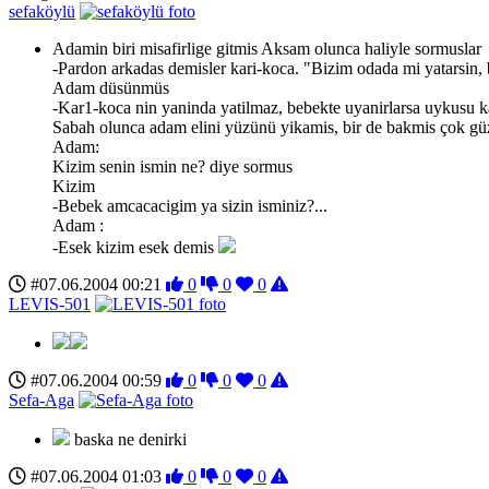
sefaköylü
Adamin biri misafirlige gitmis Aksam olunca haliyle sormuslar
-Pardon arkadas demisler kari-koca. "Bizim odada mi yatarsin,
Adam düsünmüs
-Kar1-koca nin yaninda yatilmaz, bebekte uyanirlarsa uykusu 
Sabah olunca adam elini yüzünü yikamis, bir de bakmis çok güz
Adam:
Kizim senin ismin ne? diye sormus
Kizim
-Bebek amcacacigim ya sizin isminiz?...
Adam :
-Esek kizim esek demis
#07.06.2004 00:21
0
0
0
LEVIS-501
#07.06.2004 00:59
0
0
0
Sefa-Aga
baska ne denirki
#07.06.2004 01:03
0
0
0