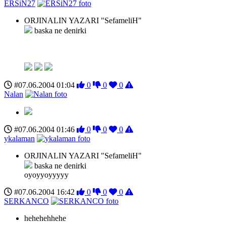
ERSiN27
ORJINALIN YAZARI "SefameliH"
baska ne denirki
#07.06.2004 01:04
0
0
0
Nalan
#07.06.2004 01:46
0
0
0
ykalaman
ORJINALIN YAZARI "SefameliH"
baska ne denirki
oyoyyoyyyyy
#07.06.2004 16:42
0
0
0
SERKANCO
hehehehhehe