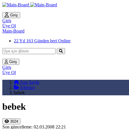
Giriş
Giriş
Üye Ol
Main-Board
22 Yıl 163 Günden beri Online
Giriş
Giriş
Üye Ol
Ana Sayfa
Eğlence
bebek
bebek
3024
Son güncelleme: 02.03.2008 22:21