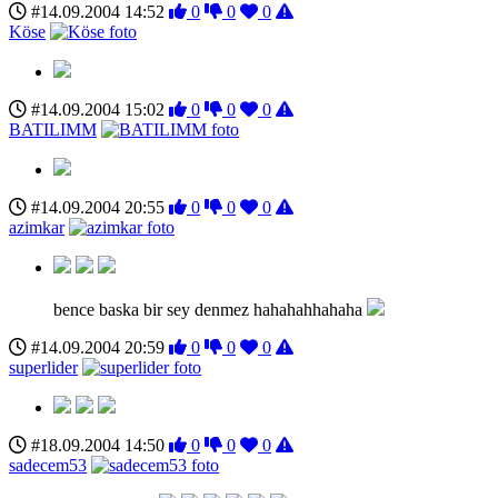
#14.09.2004 14:52
0
0
0
Köse
#14.09.2004 15:02
0
0
0
BATILIMM
#14.09.2004 20:55
0
0
0
azimkar
bence baska bir sey denmez hahahahhahaha
#14.09.2004 20:59
0
0
0
superlider
#18.09.2004 14:50
0
0
0
sadecem53