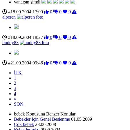
yanarsın şimdi
#18.09.2004 17:09
0
0
0
alperen
#18.09.2004 18:27
0
0
0
buddy83
#21.09.2004 09:46
0
0
0
İLK
1
2
3
4
»
SON
bebek Konusuna Benzer Konular
Bebekler Için Genel Beslenme
01.05.2009
Çok bebek
28.06.2008
Bebeklerimiz
28.06.2004