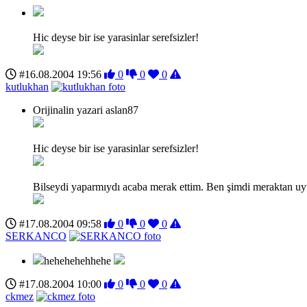
Hic deyse bir ise yarasinlar serefsizler!
#16.08.2004 19:56
0
0
0
kutlukhan
Orijinalin yazari aslan87
Hic deyse bir ise yarasinlar serefsizler!
Bilseydi yaparmıydı acaba merak ettim. Ben şimdi meraktan 
#17.08.2004 09:58
0
0
0
SERKANCO
hehehehehhehe
#17.08.2004 10:00
0
0
0
ckmez