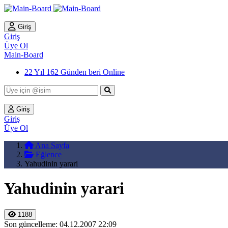
Giriş
Giriş
Üye Ol
Main-Board
22 Yıl 162 Günden beri Online
Giriş
Giriş
Üye Ol
Ana Sayfa
Eğlence
Yahudinin yarari
Yahudinin yarari
1188
Son güncelleme: 04.12.2007 22:09