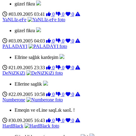
güzel fikra
#03.09.2005 03:41
0
0
0
YaNLIz-eFe
güzel fikra
#03.09.2005 04:03
0
0
0
PALADAYI
Ellrine sağlık kardeşim
#21.09.2005 23:33
0
0
0
DeNiZKiZi
Ellerine saglik
#22.09.2005 10:58
0
0
0
Numberone
Emeqin ve eLine saqLık saoL !
#30.09.2005 16:43
0
0
0
HardBlack