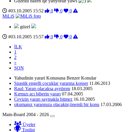
Güzeldi bazen işe yarıyorlar yaws
#03.10.2005 15:52
0
0
0
MiLiS
güzel
#03.10.2005 15:57
0
0
0
İLK
1
2
»
SON
Yahudinin yarari Konusuna Benzer Konular
Spastik engelli çocuklar yararına konser
11.06.2013
Raul: Yararı olacaksa ayrılırım
18.03.2005
Kırmızı acı biberin yararı
07.04.2005
Cevizin yararı saymakla bitmez
16.10.2005
okumanız yararınıza olacaktır,önemli bir konu
17.03.2006
Main-Board 2004 - 2026
Üyeler
Toplist