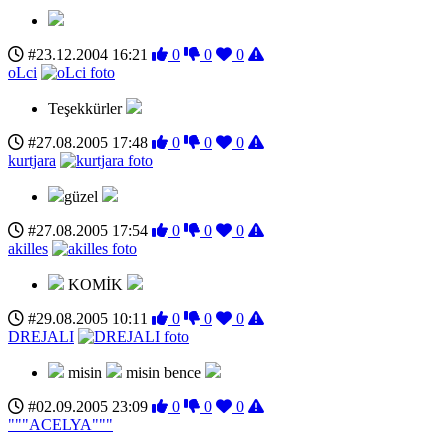
#23.12.2004 16:21
0
0
0
oLci
Teşekkürler
#27.08.2005 17:48
0
0
0
kurtjara
güzel
#27.08.2005 17:54
0
0
0
akilles
KOMİK
#29.08.2005 10:11
0
0
0
DREJALI
misin
misin bence
#02.09.2005 23:09
0
0
0
"""ACELYA"""