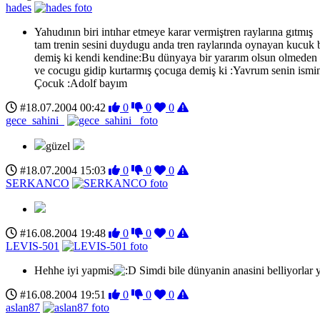
hades
Yahudının biri intıhar etmeye karar vermiştren raylarına gıtmış
tam trenin sesini duydugu anda tren raylarında oynayan kucuk
demiş ki kendi kendine:Bu dünyaya bir yararım olsun olmeden
ve cocugu gidip kurtarmış çocuga demiş ki :Yavrum senin ismi
Çocuk :Adolf bayım
#18.07.2004 00:42
0
0
0
gece_sahini_
güzel
#18.07.2004 15:03
0
0
0
SERKANCO
#16.08.2004 19:48
0
0
0
LEVIS-501
Hehhe iyi yapmis
Simdi bile dünyanin anasini belliyorlar 
#16.08.2004 19:51
0
0
0
aslan87