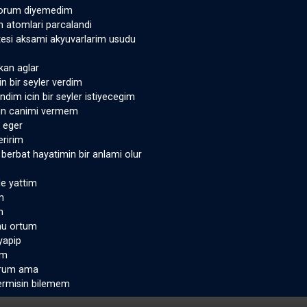
yorum diyemedim
n atomlari parcalandi
esi aksami akyuvarlarim usudu
kan aglar
in bir seyler verdim
dim icin bir seyler istiyecegim
cin canimi vermem
 eger
eririm
berbat hayatimin bir anlami olur
e yattim
m
m
mu ortum
yapip
im
yorum ama
rmisin bilemem