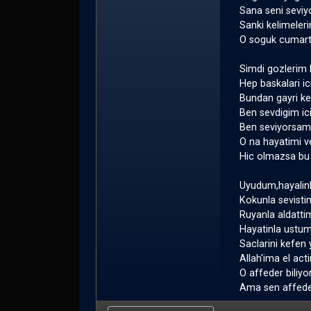
Sana seni sevi
Sanki kelimeleri
O soguk cumart
Simdi gozlerim 
Hep baskalari ic
Bundan gayri ken
Ben sevdigim i
Ben seviyorsam
O na hayatimi v
Hic olmazsa bu 
Uyudum,hayalinl
Kokunla sevisti
Ruyanla aldatti
Hayatinla ustu
Saclarini kefen 
Allah'ima el act
O affeder bili
Ama sen affede