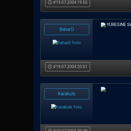
#19.07.2004 19:50
YÜREGINE S
BaharD
#19.07.2004 20:01
Karakule