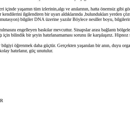
içinde yaşamın tüm izlerinin,algı ve anılarının, hatta önemsiz gibi görü
kendilerini ilgilendiren bir uyarı aldıklarında ,bulundukları yerden çözü
(mutasyon) bilgiler DNA üzerine yazılır Böylece nesiller boyu, bilgilerin
anılmasını engelleyen baskılar mevcuttur. Sinapslar arası bağlantı bölgel
için bilindik bir şeyin hatırlanamaması sorunu ile karşılaşırız. Hipnoz 
lgiyi öğrenmek daha güçtür. Gerçekten yaşanılan bir anın, duyu organlar
lay hatırlanır, güç unutulur.
ER