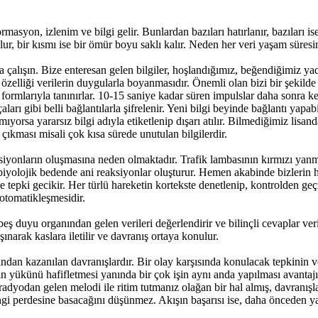
ormasyon, izlenim ve bilgi gelir. Bunlardan bazıları hatırlanır, bazıları 
ulur, bir kısmı ise bir ömür boyu saklı kalır. Neden her veri yaşam süres
 çalışın. Bize enteresan gelen bilgiler, hoşlandığımız, beğendiğimiz yada 
 özelliği verilerin duygularla boyanmasıdır. Önemli olan bizi bir şekilde 
 formlarıyla tanınırlar. 10-15 saniye kadar süren impulslar daha sonra kes
aları gibi belli bağlantılarla şifrelenir. Yeni bilgi beyinde bağlantı yapab
mıyorsa yararsız bilgi adıyla etiketlenip dışarı atılır. Bilmediğimiz lis
çıkması misali çok kısa sürede unutulan bilgilerdir.
ksiyonların oluşmasına neden olmaktadır. Trafik lambasının kırmızı yanm
biyolojik bedende ani reaksiyonlar oluşturur. Hemen akabinde bizlerin h
 tepki gecikir. Her türlü hareketin kortekste denetlenip, kontrolden geçm
otomatikleşmesidir.
ş duyu organından gelen verileri değerlendirir ve bilinçli cevaplar v
aşınarak kaslara iletilir ve davranış ortaya konulur.
rdından kazanılan davranışlardır. Bir olay karşısında konulacak tepkinin 
in yükünü hafifletmesi yanında bir çok işin aynı anda yapılması avantaj
adyodan gelen melodi ile ritim tutmanız olağan bir hal almış, davranışla
angi perdesine basacağını düşünmez. Akışın başarısı ise, daha önceden yapt