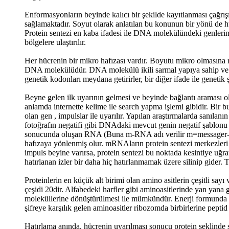
Enformasyonların beyinde kalıcı bir şekilde kayıtlanması çağrışım
sağlamaktadır. Soyut olarak anlatılan bu konunun bir yönü de hü
Protein sentezi en kaba ifadesi ile DNA molekülündeki genlerin
bölgelere ulaştırılır.
Her hücrenin bir mikro hafızası vardır. Boyutu mikro olmasına r
DNA molekülüdür. DNA molekülü ikili sarmal yapıya sahip ve ba
genetik kodonları meydana getirirler, bir diğer ifade ile genetik ş
Beyne gelen ilk uyarının gelmesi ve beyinde bağlantı araması o
anlamda internette kelime ile search yapma işlemi gibidir. Bir b
olan gen , impulslar ile uyarılır. Yapılan araştırmalarda sanıla
fotoğrafın negatifi gibi DNAdaki mevcut genin negatif şablonu R
sonucunda oluşan RNA (Buna m-RNA adı verilir m=messager-mesaj
hafızaya yönlenmiş olur. mRNAların protein sentezi merkezleri o
impuls beyine varırsa, protein sentezi bu noktada kesintiye 
hatırlanan izler bir daha hiç hatırlanmamak üzere silinip gider. 
Proteinlerin en küçük alt birimi olan amino asitlerin çeşitli sayı
çeşidi 20dir. Alfabedeki harfler gibi aminoasitlerinde yan yana 
moleküllerine dönüştürülmesi ile mümkündür. Enerji formunda ol
şifreye karşılık gelen aminoasitler ribozomda birbirlerine pepti
Hatırlama anında, hücrenin uyarılması sonucu protein şeklinde s