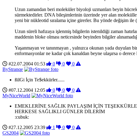
Uzun zamandan beri moleküler biyoloji uzmanları beyin hücreleri 
sürmektedirler. DNA bileşimlerinin üzerinde yer alan moleküller 
yeni bir nükleotid sıralama içine girerler. Bu yönde değişim ile 
Uzun süreli hafızaya işlenmiş bilgilerin istenildiği zaman hatırl
maddenin bloke olması neticesinde beyinden bilgiler alınamadığı 
Yaşanmayan ve tanınmayan , yalnızca okunan yada duyulan bir bi
enformasyonlar ne kadar çok kanaldan beyne ulaşırsa o derece ko
#22.07.2004 01:53
0
0
0
ByStranqe
ßilGi İçin Te$ekkürler......
#07.12.2004 12:05
0
0
0
MyNiceWorld
EMEKLERİNE SAĞLIK PAYLAŞIM İÇİN TEŞEKKÜRL
HERKESE SAĞLIKLI GÜNLER DİLERİM
:cubuk:
#27.12.2005 23:39
1
0
0
GS2004