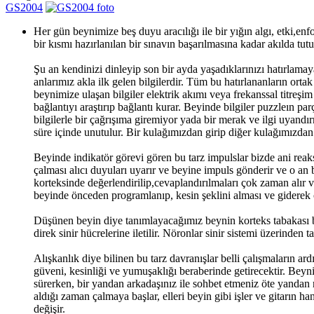
GS2004
Her gün beynimize beş duyu aracılığı ile bir yığın algı, etki,enf
bir kısmı hazırlanılan bir sınavın başarılmasına kadar akılda tut
Şu an kendinizi dinleyip son bir ayda yaşadıklarınızı hatırlamaya
anlarımız akla ilk gelen bilgilerdir. Tüm bu hatırlananların ortak
beynimize ulaşan bilgiler elektrik akımı veya frekanssal titreşim
bağlantıyı araştırıp bağlantı kurar. Beyinde bilgiler puzzleın parç
bilgilerle bir çağrışıma giremiyor yada bir merak ve ilgi uyandır
süre içinde unutulur. Bir kulağımızdan girip diğer kulağımızdan 
Beyinde indikatör görevi gören bu tarz impulslar bizde ani rea
çalması alıcı duyuları uyarır ve beyine impuls gönderir ve o an 
korteksinde değerlendirilip,cevaplandırılmaları çok zaman alır ve
beyinde önceden programlanıp, kesin şeklini alması ve giderek 
Düşünen beyin diye tanımlayacağımız beynin korteks tabakası be
direk sinir hücrelerine iletilir. Nöronlar sinir sistemi üzerinden t
Alışkanlık diye bilinen bu tarz davranışlar belli çalışmaların a
güveni, kesinliği ve yumuşaklığı beraberinde getirecektir. Beyn
sürerken, bir yandan arkadaşınız ile sohbet etmeniz öte yandan r
aldığı zaman çalmaya başlar, elleri beyin gibi işler ve gitarın h
değişir.