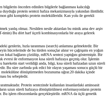
 bilgilerin önceden edinilen bilgilerle bağlanması kalıcılığı
a duyduğu protein sentezi hafıza mekanizmasıyla yakından ilintilidir.
on gibi kompleks protein molekülleridir. Kan yolu ile gerekli
etmek yanlış olmaz. Nesilden nesile aktarılan bu minik ama dev arşiv
timin) Bu dört harf üçerli kombinasyonlarla bir araya gelerek
eki genlerin, hızla taranması (search) anlamına gelmektedir. Bir
 Beyin hücrelerinde de bu türden sonuçlar alınır ve çağrışımı en yoğun
ının lokal bağların çözülüp, mRNA sentezi yaptığını göstermiştir. Bir
k evresi ile enformasyon kısa süreli hafızaya geçmiş olur. İşlemin
ketin start verildiği anda, bilgi, kısa süreli hafızadan uzun süreli
dir. Bu süre zarfında şok edici bir olayın yaşaması sonucu güçlü bir
ein molekülüne dönüştürmeden bozunuma uğrar.20 dakika içinde
aması bu sebepledir.
i yaratmaktadır. Protein sentezinde kullanılan insanlardaki aminoasit
lsların uzun süreli hafızaya dönüştürülmesi enformasyonların protein
r. Bu işlem ribozomlarda gerçekleştirilir. mRNA da üçlü genetik