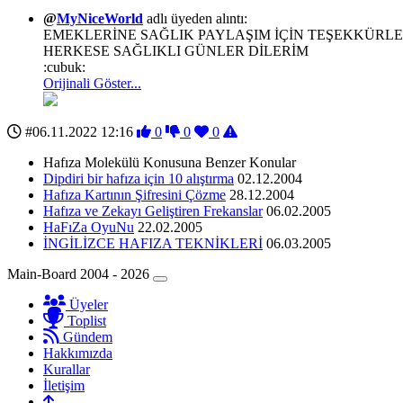
@
MyNiceWorld
adlı üyeden alıntı:
EMEKLERİNE SAĞLIK PAYLAŞIM İÇİN TEŞEKKÜRL
HERKESE SAĞLIKLI GÜNLER DİLERİM
:cubuk:
Orijinali Göster...
#06.11.2022 12:16
0
0
0
Hafıza Molekülü Konusuna Benzer Konular
Dipdiri bir hafıza için 10 alıştırma
02.12.2004
Hafıza Kartının Şifresini Çözme
28.12.2004
Hafıza ve Zekayı Geliştiren Frekanslar
06.02.2005
HaFıZa OyuNu
22.02.2005
İNGİLİZCE HAFIZA TEKNİKLERİ
06.03.2005
Main-Board 2004 - 2026
Üyeler
Toplist
Gündem
Hakkımızda
Kurallar
İletişim