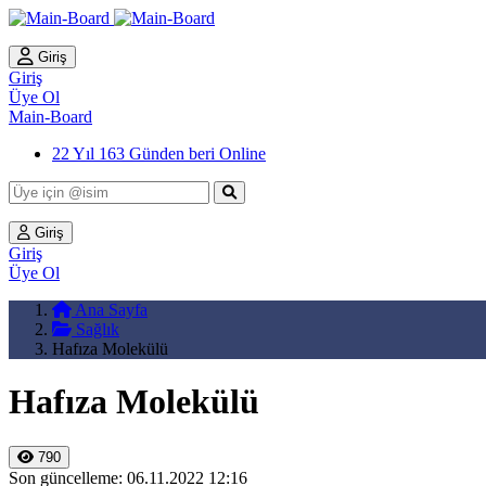
Giriş
Giriş
Üye Ol
Main-Board
22 Yıl 163 Günden beri Online
Giriş
Giriş
Üye Ol
Ana Sayfa
Sağlık
Hafıza Molekülü
Hafıza Molekülü
790
Son güncelleme: 06.11.2022 12:16