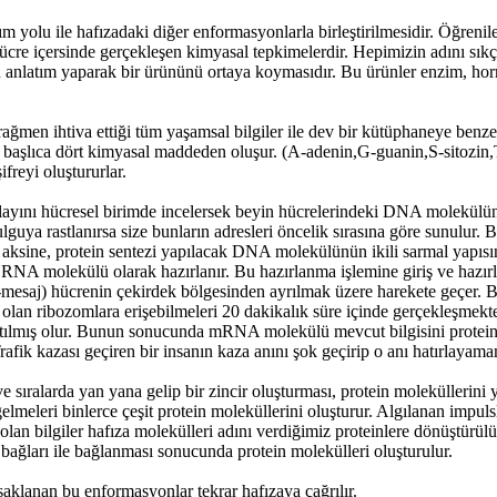
 yolu ile hafızadaki diğer enformasyonlarla birleştirilmesidir. Öğrenilen
cre içersinde gerçekleşen kimyasal tepkimelerdir. Hepimizin adını sıkç
 anlatım yaparak bir ürününü ortaya koymasıdır. Bu ürünler enzim, horm
ağmen ihtiva ettiği tüm yaşamsal bilgiler ile dev bir kütüphaneye benz
şlıca dört kimyasal maddeden oluşur. (A-adenin,G-guanin,S-sitozin,T-
ifreyi oluştururlar.
layını hücresel birimde incelersek beyin hücrelerindeki DNA molekülünd
ulguya rastlanırsa size bunların adresleri öncelik sırasına göre sunulur.
nın aksine, protein sentezi yapılacak DNA molekülünün ikili sarmal yapıs
NA molekülü olarak hazırlanır. Bu hazırlanma işlemine giriş ve hazırlı
) hücrenin çekirdek bölgesinden ayrılmak üzere harekete geçer. Bu hare
lan ribozomlara erişebilmeleri 20 dakikalık süre içinde gerçekleşmekte
uğratılmış olur. Bunun sonucunda mRNA molekülü mevcut bilgisini prot
Trafik kazası geçiren bir insanın kaza anını şok geçirip o anı hatırlayam
 ve sıralarda yan yana gelip bir zincir oluşturması, protein moleküllerin
gelmeleri binlerce çeşit protein moleküllerini oluşturur. Algılanan impu
an bilgiler hafıza molekülleri adını verdiğimiz proteinlere dönüştürülü
d bağları ile bağlanması sonucunda protein molekülleri oluşturulur.
aklanan bu enformasyonlar tekrar hafızaya çağrılır.