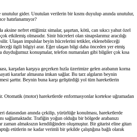
ise unutulur gider. Unutulan verilerin bir kısmı duyulup anında unutulur,
ince hatırlanamıyor?
aksine nefret ettiğimiz simalar, şaşırtan, kötü, can sıkıcı yahut özel
çok etkilemiş olmasıdır. Sinir hücreleri olan sinapslarımız aracılığı
ilir. Ulaşan impulslar beyin hücrelerini tetikler, eklenebileceği
ileceği ilgili bilgiyi arar. Eğer ulaşan bilgi daha önceden yer etmiş
anda duyduğumuz konuşmalar, telefon numaraları gibi bilgiler çok kısa
ası, karşıdan karşıya geçerken hızla üzerimize gelen arabanın korna
ayati kararlar almasına imkan sağlar. Bu tarz algıların beynin
esi şarttır. Beynin buna karşı geliştirdiği yol tüm hareketlerin
erir. Otomatik (motor) hareketlerde enformasyonlar kortekse uğramadan
veri datasından anında çekilip, yürürlüğe konulması, hareketlerde
ını sağlamaktadır. Trafiğin yoğun olduğu bir bölgede arabanızı
r zaman almaksızın kendiliğinden oluşmuştur. Bir gitarist eline gitarı
ığı etütlerin ne kadar verimli bir şekilde çalıştığına bağlı olarak