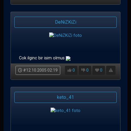
DeNiZKiZi
Cok ilginc bir isim olmus
#12.10.2005 02:19
0
0
0
keto_41