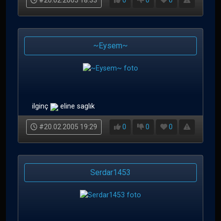
#20.02.2005 18:33
0
0
0
~Eysem~
ilginç
eline saglık
#20.02.2005 19:29
0
0
0
Serdar1453