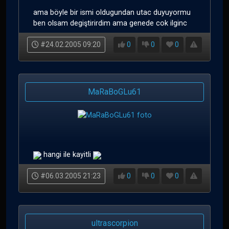
ama böyle bir ismi oldugundan utac duyuyormu
ben olsam degiştirirdim ama genede cok ilginc
#24.02.2005 09:20
0
0
0
MaRaBoGLu61
hangi ile kayitli
#06.03.2005 21:23
0
0
0
ultrascorpion