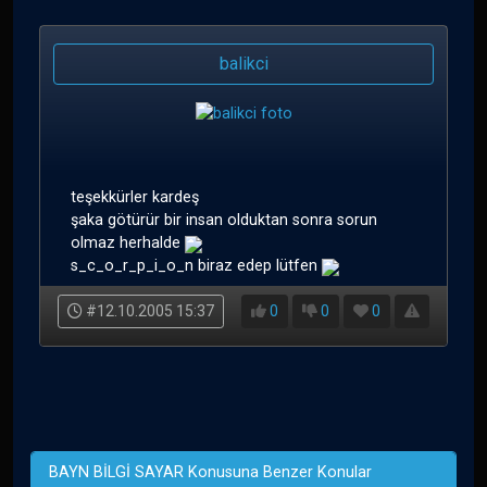
balikci
teşekkürler kardeş
şaka götürür bir insan olduktan sonra sorun
olmaz herhalde
s_c_o_r_p_i_o_n biraz edep lütfen
#12.10.2005 15:37
0
0
0
BAYN BİLGİ SAYAR Konusuna Benzer Konular