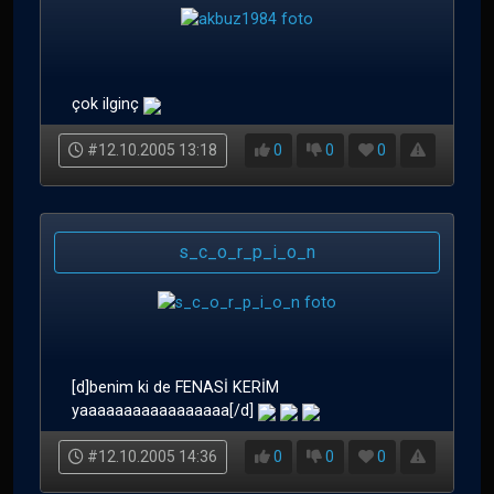
çok ilginç
#12.10.2005 13:18
0
0
0
s_c_o_r_p_i_o_n
[d]benim ki de FENASİ KERİM
yaaaaaaaaaaaaaaaaa[/d]
#12.10.2005 14:36
0
0
0