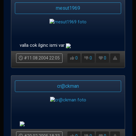
mesut1969
valla cok ilginc ismi var
#11.08.2004 22:05
0
0
0
cr@ckman