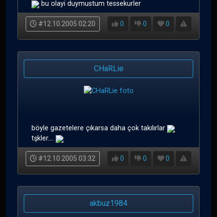
bu olayi duymustum tessekurler
#12.10.2005 02:20
0
0
0
CHaRLie
böyle gazetelere çıkarsa daha çok takılırlar
tşkler....
#12.10.2005 03:32
0
0
0
akbuz1984