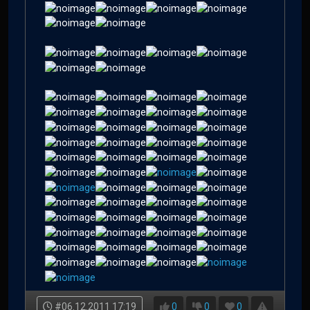
#06.12.2011 17:19
0
0
0