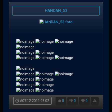
HANDAN_53
#07.12.2011 08:02
0
0
0