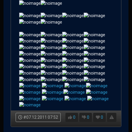
#07.12.2011 07:52
0
0
0