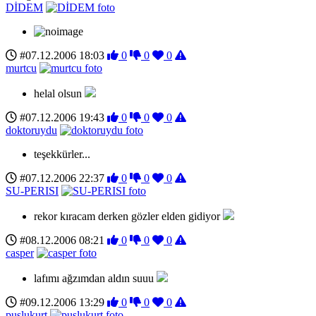
DİDEM
#07.12.2006 18:03
0
0
0
murtcu
helal olsun
#07.12.2006 19:43
0
0
0
doktoruydu
teşekkürler...
#07.12.2006 22:37
0
0
0
SU-PERISI
rekor kıracam derken gözler elden gidiyor
#08.12.2006 08:21
0
0
0
casper
lafımı ağzımdan aldın suuu
#09.12.2006 13:29
0
0
0
puslukurt