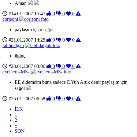
Aman
#14.01.2007 15:47
0
0
0
corleoni
paylaşım içiçn sağol
#21.01.2007 14:25
0
0
0
fatihdalgali
ilginç
#23.01.2007 03:06
0
0
0
exel@ns-MS-
EE didemcim buna sadece E Yuh Artık denir paylaşım için
sağol
#25.01.2007 06:58
0
0
0
İLK
1
2
»
SON