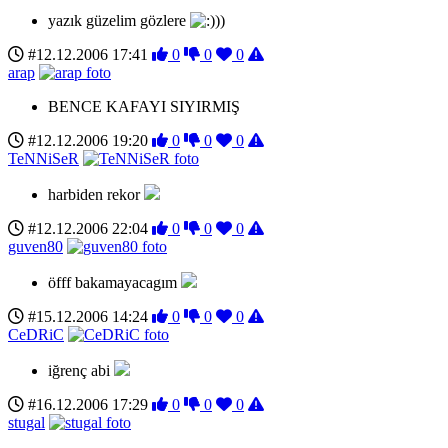
yazık güzelim gözlere
))
#12.12.2006 17:41
0
0
0
arap
BENCE KAFAYI SIYIRMIŞ
#12.12.2006 19:20
0
0
0
TeNNiSeR
harbiden rekor
#12.12.2006 22:04
0
0
0
guven80
öfff bakamayacagım
#15.12.2006 14:24
0
0
0
CeDRiC
iğrenç abi
#16.12.2006 17:29
0
0
0
stugal