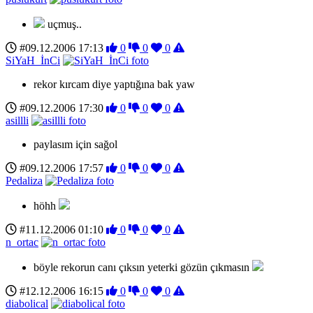
uçmuş..
#09.12.2006 17:13
0
0
0
SiYaH_İnCi
rekor kırcam diye yaptığına bak yaw
#09.12.2006 17:30
0
0
0
asillli
paylasım için sağol
#09.12.2006 17:57
0
0
0
Pedaliza
höhh
#11.12.2006 01:10
0
0
0
n_ortac
böyle rekorun canı çıksın yeterki gözün çıkmasın
#12.12.2006 16:15
0
0
0
diabolical