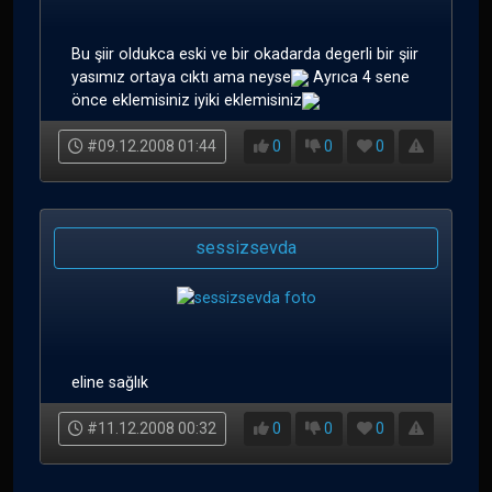
Bu şiir oldukca eski ve bir okadarda degerli bir şiir
yasımız ortaya cıktı ama neyse
Ayrıca 4 sene
önce eklemisiniz iyiki eklemisiniz
#09.12.2008 01:44
0
0
0
sessizsevda
eline sağlık
#11.12.2008 00:32
0
0
0