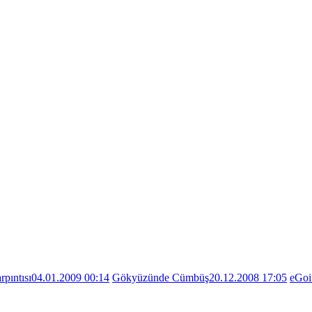
rpıntısı
04.01.2009 00:14
Gökyüzünde Cümbüş
20.12.2008 17:05
eGoi