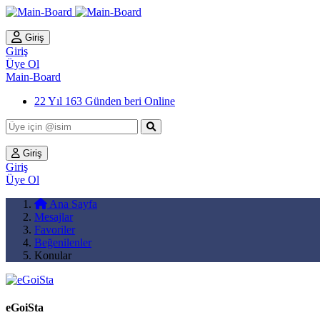
Giriş
Giriş
Üye Ol
Main-Board
22 Yıl 163 Günden beri Online
Giriş
Giriş
Üye Ol
Ana Sayfa
Mesajlar
Favoriler
Beğenilenler
Konular
eGoiSta