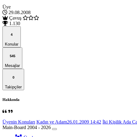
Üye
29.08.2008
Çavuş
1.130
4
Konular
545
Mesajlar
0
Takipçiler
Hakkında
Üyenin Konuları
Kadın ve Adam
26.01.2009 14:42
İki Kişilik Ada Ça
Main-Board 2004 - 2026