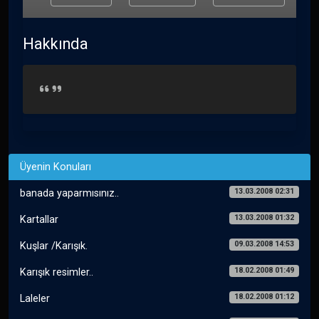
Hakkında
Üyenin Konuları
13.03.2008 02:31
banada yaparmısınız..
13.03.2008 01:32
Kartallar
09.03.2008 14:53
Kuşlar /Karışık.
18.02.2008 01:49
Karışık resimler..
18.02.2008 01:12
Laleler