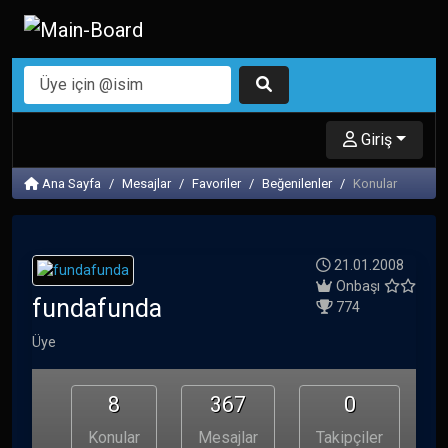
Giriş
Ana Sayfa
Mesajlar
Favoriler
Beğenilenler
Konular
21.01.2008
Onbaşı
fundafunda
774
Üye
8
367
0
Konular
Mesajlar
Takipçiler