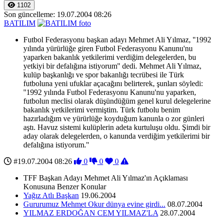
1102
Son güncelleme: 19.07.2004 08:26
BATILIM
Futbol Federasyonu başkan adayı Mehmet Ali Yılmaz, ''1992
yılında yürürlüğe giren Futbol Federasyonu Kanunu'nu
yaparken bakanlık yetkilerimi verdiğim delegelerden, bu
yetkiyi bir defalığına istiyorum'' dedi. Mehmet Ali Yılmaz,
kulüp başkanlığı ve spor bakanlığı tecrübesi ile Türk
futboluna yeni ufuklar açacağını belirterek, şunları söyledi:
''1992 yılında Futbol Federasyonu Kanunu'nu yaparken,
futbolun meclisi olarak düşündüğüm genel kurul delegelerine
bakanlık yetkilerimi vermiştim. Türk futbolu benim
hazırladığım ve yürürlüğe koyduğum kanunla o zor günleri
aştı. Havuz sistemi kulüplerin adeta kurtuluşu oldu. Şimdi bir
aday olarak delegelerden, o kanunda verdiğim yetkilerimi bir
defalığına istiyorum.''
#19.07.2004 08:26
0
0
0
TFF Başkan Adayı Mehmet Ali Yılmaz'ın Açıklaması
Konusuna Benzer Konular
Yağız Atlı Başkan
19.06.2004
Gururumuz Mehmet Okur dünya evine girdi...
08.07.2004
YILMAZ ERDOĞAN CEM YILMAZ'LA
28.07.2004