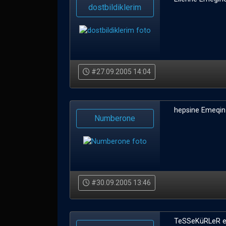
dostbildiklerim
#27.09.2005 14:04
hepsine Emeqin 
Numberone
#30.09.2005 13:46
TeSSeKüRLeR e