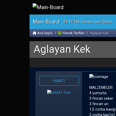
Main-Board
22 Yıl 164 Günden beri Online
Ana Sayfa
Yemek Tarifleri
Aglayan Kek
Aglayan Kek
nida51
MALZEMELER
4 yumurta
3 fincan seker
3 fincan un
1,5 corba kasig
2 corba kas1g1 