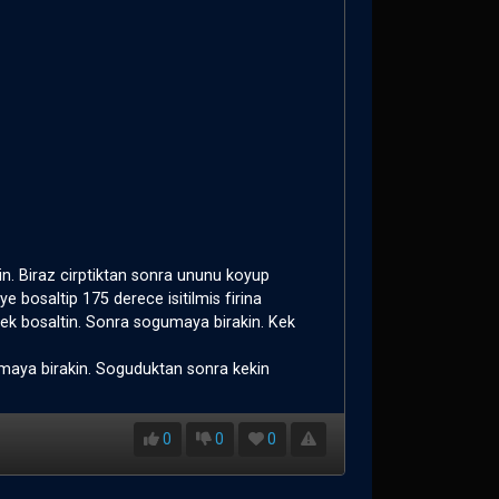
in. Biraz cirptiktan sonra ununu koyup
 bosaltip 175 derece isitilmis firina
rek bosaltin. Sonra sogumaya birakin. Kek
gumaya birakin. Soguduktan sonra kekin
0
0
0