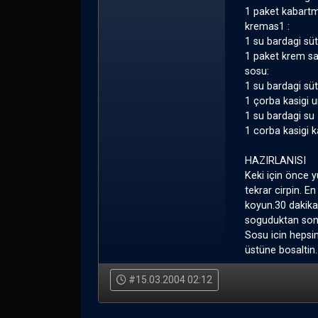
1 paket kabart
kremas1 :
1 su bardagi süt
1 paket krem sa
sosu:
1 su bardagi süt
1 çorba kasigi 
1 su bardagi su
1 corba kasigi 
HAZIRLANISI
Keki için önce y
tekrar cirpin. E
koyun.30 dakika
soguduktan sonr
Sosu icin hepsin
üstüne bosaltin.
#15.03.2004 02:12