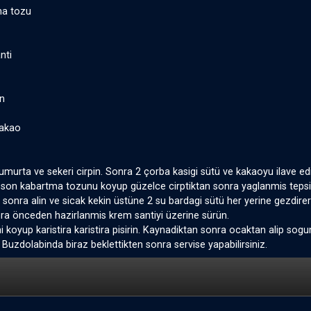
ma tozu
nti
un
kakao
umurta ve sekeri cirpin. Sonra 2 çorba kasigi sütü ve kakaoyu ilave ed
n son kabartma tozunu koyup güzelce cirptiktan sonra yaglanmis tepsiye
 sonra alin ve sicak kekin üstüne 2 su bardagi sütü her yerine gezdire
a önceden hazirlanmis krem santiyi üzerine sürün.
i koyup karistira karistira pisirin. Kaynadiktan sonra ocaktan alip so
 Buzdolabinda biraz beklettikten sonra servise yapabilirsiniz.