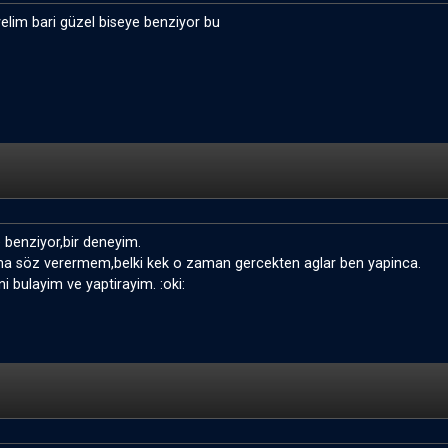
elim bari güzel biseye benziyor bu
'e benziyor,bir deneyim.
na söz verermem,belki kek o zaman gercekten aglar ben yapinca.
ini bulayim ve yaptirayim. :oki: