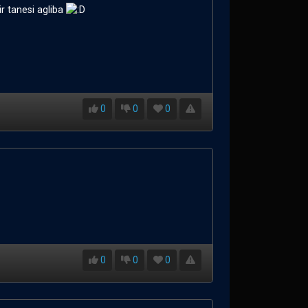
ir tanesi agliba
0
0
0
0
0
0