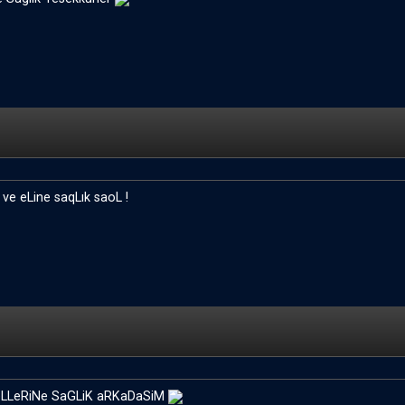
ve eLine saqLık saoL !
LLeRiNe SaGLiK aRKaDaSiM