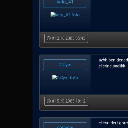
keto_41
#12.10.2005 05:43
ayhh ben dened
CiCym
ellerine saglikk
#15.10.2005 18:12
ellerin dert gör
corleoni