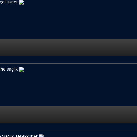
teşekkürler
ine saglik
e Saglik Tesekkürler