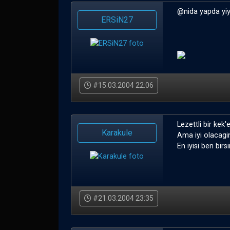
@nida yapda yiy
ERSiN27
#15.03.2004 22:06
Lezettli bir kek
Karakule
Ama iyi olacagi
En iyisi ben birs
#21.03.2004 23:35