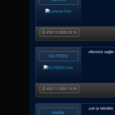
#30.10.2005 20:16
ellerinize sağlı
SU-PERISI
#02.11.2005 15:29
çok iyi tebrikler
merbur